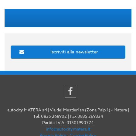
Iscriviti alla newsletter
autocity MATERA srl | Via dei Mestieri sn (Zona Paip 1) - Matera |
Tel. 0835 268902 | Fax 0835 269334
Partita I.V.A. 01301990774
info@autocitymatera.it
Privacy Policy
-
Cookie Policy