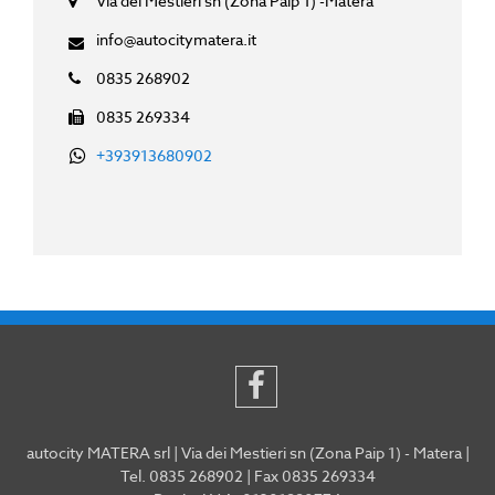
Via dei Mestieri sn (Zona Paip 1) -Matera
info@autocitymatera.it
0835 268902
0835 269334
+393913680902
autocity MATERA srl | Via dei Mestieri sn (Zona Paip 1) - Matera |
Tel. 0835 268902 | Fax 0835 269334