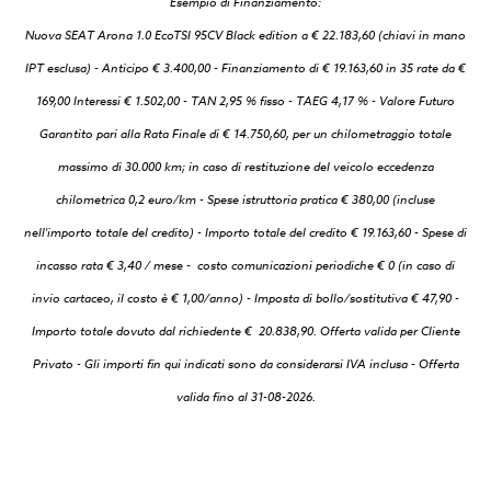
Esempio di Finanziamento:
Nuova SEAT Arona 1.0 EcoTSI 95CV Black edition a € 22.183,60 (chiavi in mano
IPT esclusa) - Anticipo € 3.400,00 - Finanziamento di € 19.163,60 in 35 rate da €
169,00 Interessi € 1.502,00 - TAN 2,95 % fisso - TAEG 4,17 % - Valore Futuro
Garantito pari alla Rata Finale di € 14.750,60, per un chilometraggio totale
massimo di 30.000 km; in caso di restituzione del veicolo eccedenza
chilometrica 0,2 euro/km - Spese istruttoria pratica € 380,00 (incluse
nell'importo totale del credito) - Importo totale del credito € 19.163,60 - Spese di
incasso rata € 3,40 / mese - costo comunicazioni periodiche € 0 (in caso di
invio cartaceo, il costo è € 1,00/anno) - Imposta di bollo/sostitutiva € 47,90 -
Importo totale dovuto dal richiedente € 20.838,90. Offerta valida per Cliente
Privato - Gli importi fin qui indicati sono da considerarsi IVA inclusa - Offerta
valida fino al 31-08-2026.